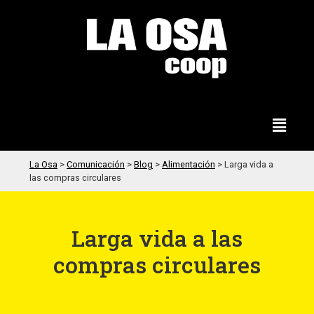
La Osa
>
Comunicación
>
Blog
>
Alimentación
>
Larga vida a
las compras circulares
Larga vida a las
compras circulares