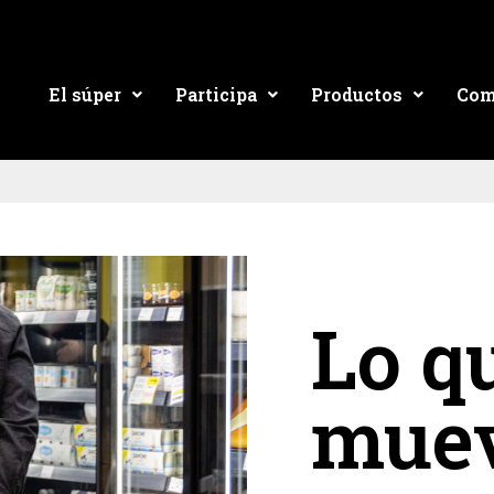
El súper
Participa
Productos
Com
Lo q
mue