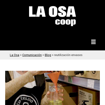
La Osa
>
Comunicación
>
Blog
>
reutilización envases