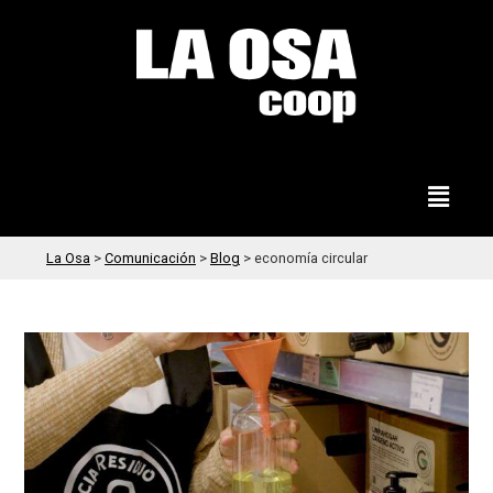
La Osa
>
Comunicación
>
Blog
>
economía circular