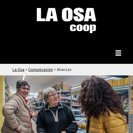
La Osa
>
Comunicación
>
Alianzas