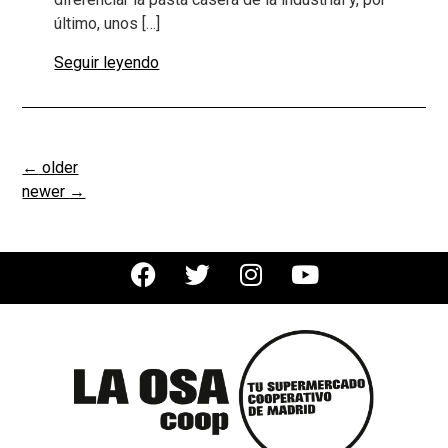
último, unos […]
Seguir leyendo
←
older
newer
→