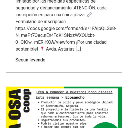
limitado por las medidas específicas de
seguridad y distanciamiento. ATENCIÓN: cada
inscripción es para una única plaza.
Formulario de inscripción:
https://docs.google.com/forms/d/e/1FAIpQLSe8-
N_mePt7OecurEn4ToK1SNxzWXOUcbt-
0_QIOw_mER-KOA/viewform ¡Por una ciudad
sostenible!
Avda. Asturias […]
Seguir leyendo