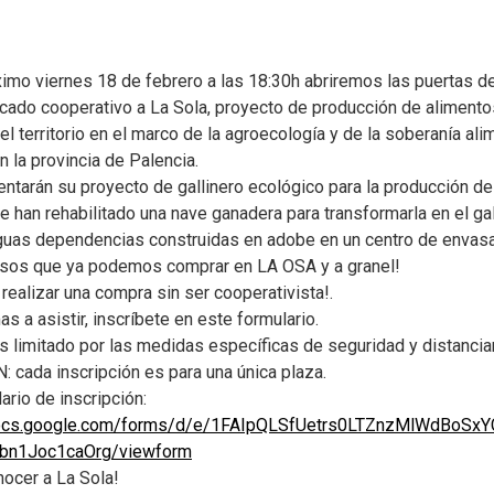
ximo viernes 18 de febrero a las 18:30h abriremos las puertas d
ado cooperativo a La Sola, proyecto de producción de alimento
el territorio en el marco de la agroecología y de la soberanía ali
n la provincia de Palencia.
ntarán su proyecto de gallinero ecológico para la producción d
ue han rehabilitado una nave ganadera para transformarla en el gal
guas dependencias construidas en adobe en un centro de envas
Esos que ya podemos comprar en LA OSA y a granel!
 realizar una compra sin ser cooperativista!.
as a asistir, inscríbete en este formulario.
es limitado por las medidas específicas de seguridad y distancia
 cada inscripción es para una única plaza.
rio de inscripción:
docs.google.com/forms/d/e/1FAIpQLSfUetrs0LTZnzMlWdBoSx
bn1Joc1caOrg/viewform
nocer a La Sola!