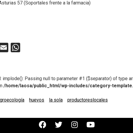
sturias 57 (Soportales frente a la farmacia)
ebook
Twitter
Email
WhatsApp
d
: implode(): Passing null to parameter #1 ($separator) of type ar
in
/home/laosa/public_html/wp-includes/category-template
groecología
huevos
la sola
productoreslocales