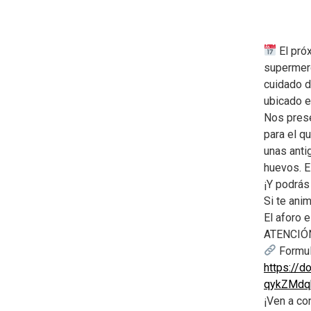
El pró
supermerc
cuidado d
ubicado e
Nos prese
para el q
unas anti
huevos. 
¡Y podrás
Si te anim
El aforo 
ATENCIÓN:
Formula
https://
qykZMdq
¡Ven a co