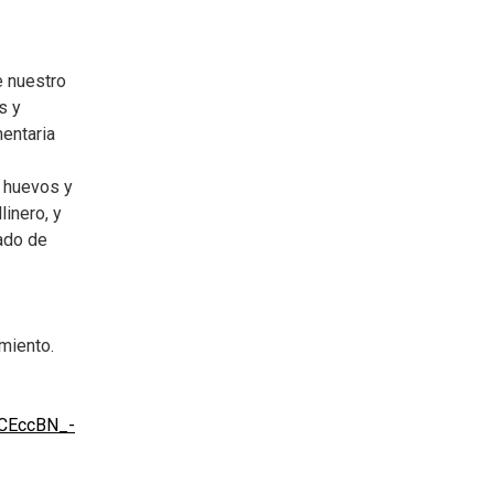
e nuestro
s y
mentaria
e huevos y
linero, y
ado de
miento.
YCEccBN_-