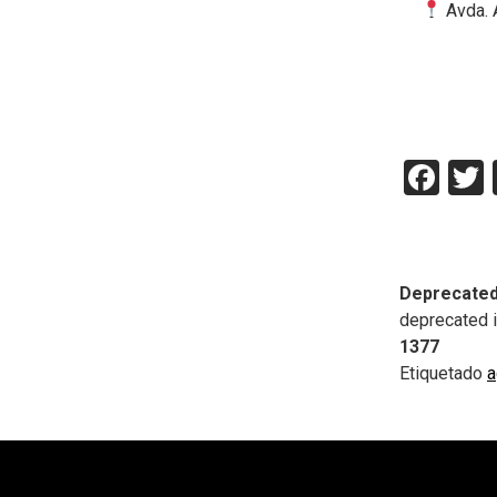
Avda. A
Fac
Deprecate
deprecated 
1377
Etiquetado
a