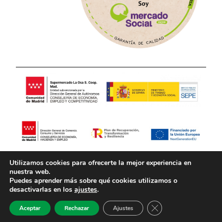
Utilizamos cookies para ofrecerte la mejor experiencia en
Aviso Legal
Política de Privacidad
nuestra web.
Puedes aprender más sobre qué cookies utilizamos o
desactivarlas en los
ajustes
.
Política de Cookies
Cerrar el banner de 
Aceptar
Rechazar
Ajustes
Desarrollado por