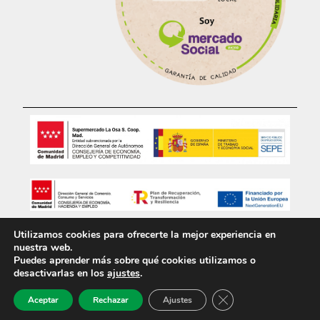
Utilizamos cookies para ofrecerte la mejor experiencia en
Aviso Legal
Política de Privacidad
nuestra web.
Puedes aprender más sobre qué cookies utilizamos o
desactivarlas en los
ajustes
.
Política de Cookies
Cerrar el banner de 
Aceptar
Rechazar
Ajustes
Desarrollado por