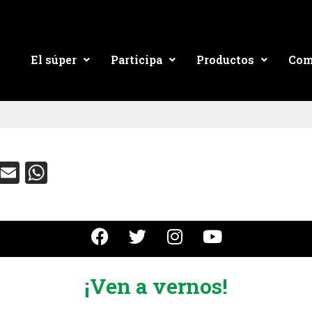
El súper
Participa
Productos
Com
ebook
Twitter
Email
WhatsApp
¡Ven a vernos!