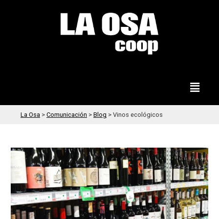
La Osa
>
Comunicación
>
Blog
>
Vinos ecológicos