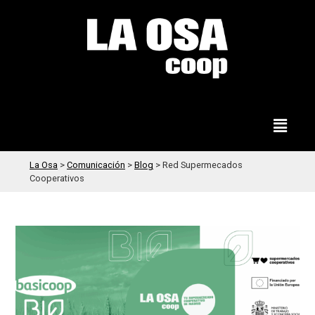
La Osa
>
Comunicación
>
Blog
>
Red Supermecados
Cooperativos