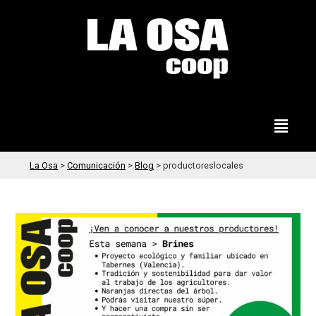
La Osa
>
Comunicación
>
Blog
>
productoreslocales