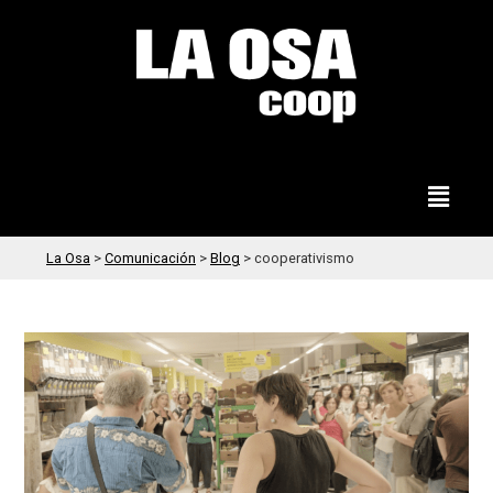
La Osa
>
Comunicación
>
Blog
>
cooperativismo