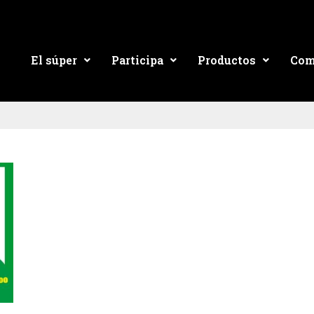
El súper
Participa
Productos
Com