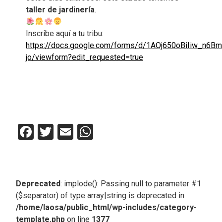
taller de jardinería
.
Inscribe aquí a tu tribu:
https://docs.google.com/forms/d/1AOj650oBiIiw_n6B
jo/viewform?edit_requested=true
Facebook
Twitter
Email
WhatsApp
Deprecated
: implode(): Passing null to parameter #1
($separator) of type array|string is deprecated in
/home/laosa/public_html/wp-includes/category-
template.php
on line
1377