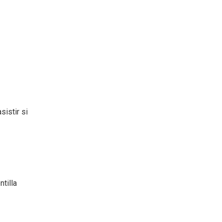
sistir si
tilla