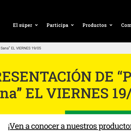
El súper
Participa
Productos
Com
 Sana” EL VIERNES 19/05
ESENTACIÓN DE “P
na” EL VIERNES 19