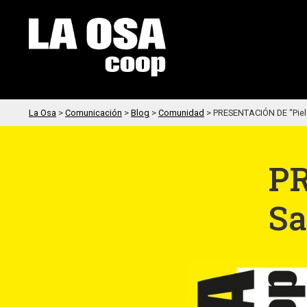
La Osa
>
Comunicación
>
Blog
>
Comunidad
>
PRESENTACIÓN DE “Piel
PR
Sa