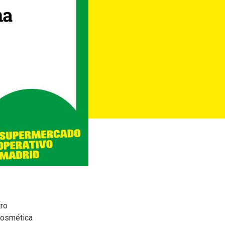
tro
 cosmética