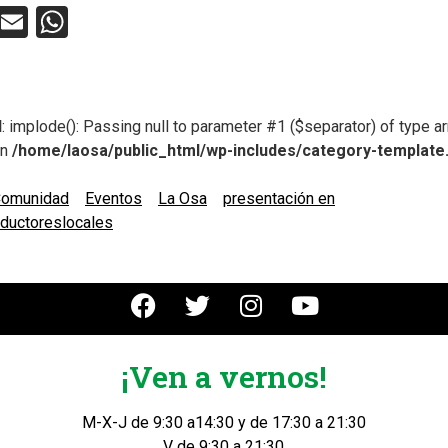
ebook
Twitter
Email
WhatsApp
d
: implode(): Passing null to parameter #1 ($separator) of type ar
in
/home/laosa/public_html/wp-includes/category-template
omunidad
Eventos
La Osa
presentación en
ductoreslocales
¡Ven a vernos!
M-X-J de 9:30 a14:30 y de 17:30 a 21:30
V de 9:30 a 21:30