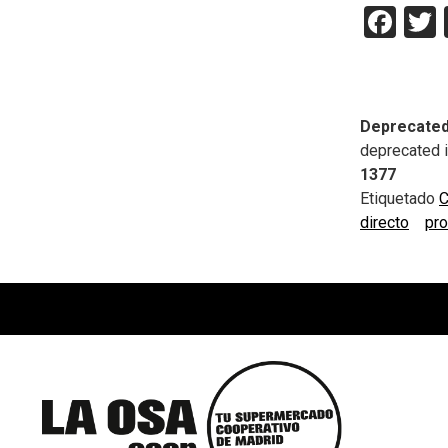
Fac
Deprecate
deprecated 
1377
Etiquetado
C
directo
pro