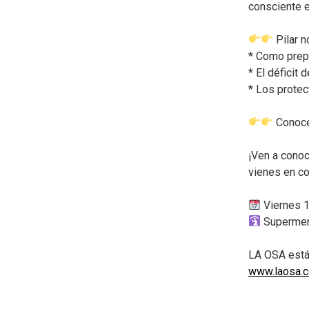
consciente e
Pilar 
* Como prepa
* El déficit 
* Los protec
Conoce
¡Ven a conoc
vienes en co
Viernes 
Supermer
LA OSA está 
www.laosa.