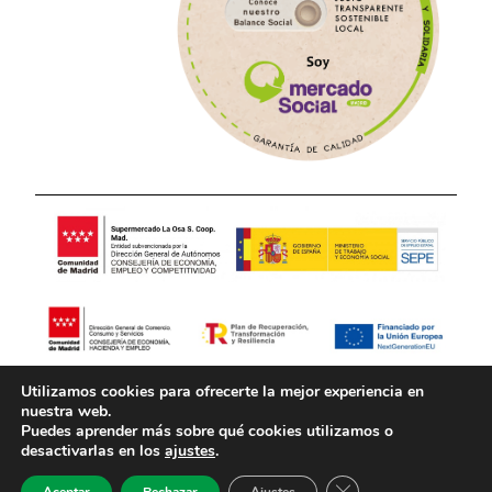
Utilizamos cookies para ofrecerte la mejor experiencia en
Aviso Legal
Política de Privacidad
nuestra web.
Puedes aprender más sobre qué cookies utilizamos o
desactivarlas en los
ajustes
.
Política de Cookies
Cerrar el banner de 