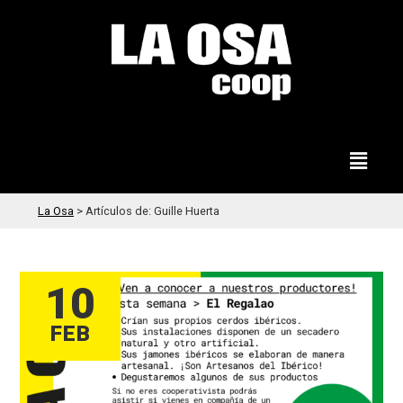
La Osa
>
Artículos de: Guille Huerta
10
FEB