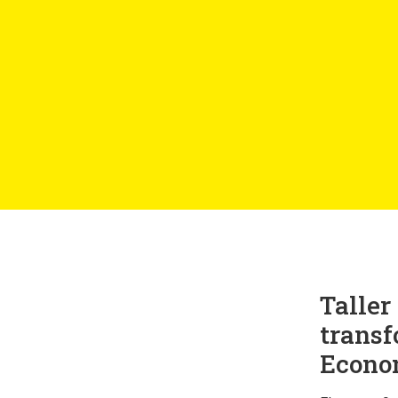
Taller
transf
Econom