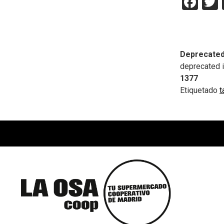
Fac
Deprecate
deprecated 
1377
Etiquetado
t