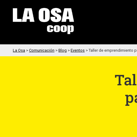
La Osa
>
Comunicación
>
Blog
>
Eventos
>
Taller de emprendimiento p
Ta
p