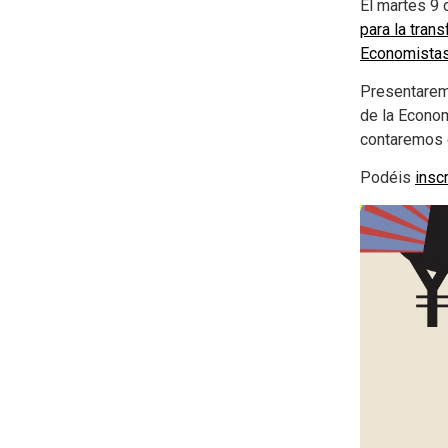
El martes 9 
para la tran
Economistas
Presentarem
de la Econom
contaremos 
Podéis
insc