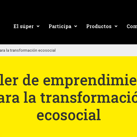
El súper
Participa
Productos
Com
ara la transformación ecosocial
ller de emprendimie
ara la transformaci
ecosocial