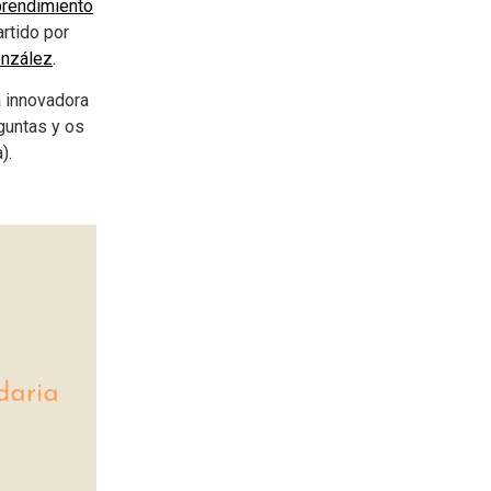
prendimiento
artido por
onzález
.
 innovadora
guntas y os
).