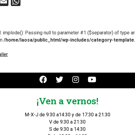
ebook
Twitter
Email
WhatsApp
d
: implode(): Passing null to parameter #1 ($separator) of type ar
in
/home/laosa/public_html/wp-includes/category-template
aller
¡Ven a vernos!
M-X-J de 9:30 a14:30 y de 17:30 a 21:30
V de 9:30 a 21:30
S de 9:30 a 14:30