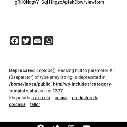
gRH0NogvY_SqH1hgzoApfehDbw/viewform
Facebook
Twitter
Email
WhatsApp
Deprecated
: implode(): Passing null to parameter #1
($separator) of type array|string is deprecated in
/home/laosa/public_html/wp-includes/category-
template.php
on line
1377
Etiquetado
c c úrculo
cocina
productos de
cercania
taller