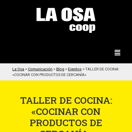
La Osa
>
Comunicación
>
Blog
>
Eventos
>
TALLER DE COCINA:
«COCINAR CON PRODUCTOS DE CERCANÍA»
TALLER DE COCINA:
«COCINAR CON
PRODUCTOS DE