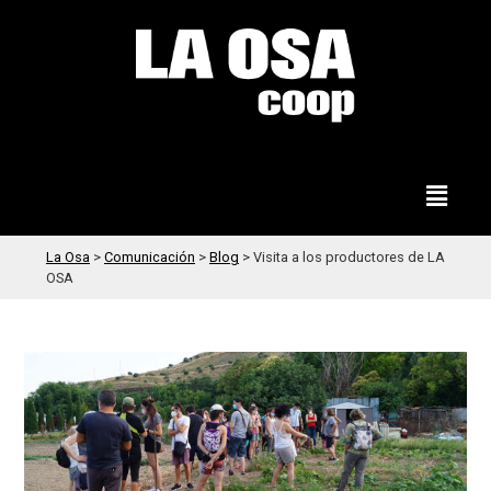
La Osa
>
Comunicación
>
Blog
>
Visita a los productores de LA
OSA