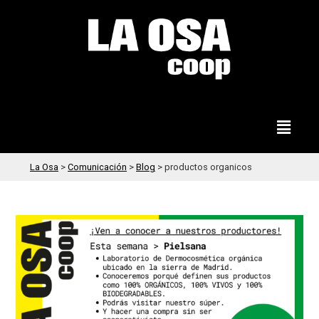
La Osa
>
Comunicación
>
Blog
>
productos organicos