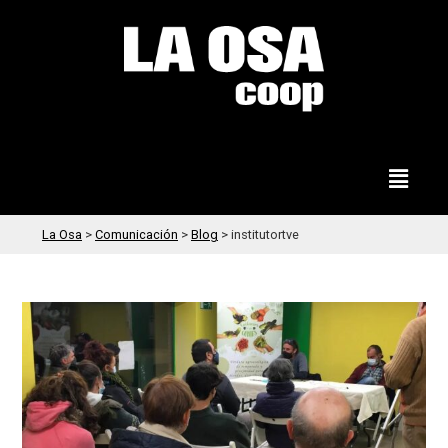
La Osa
>
Comunicación
>
Blog
>
institutortve