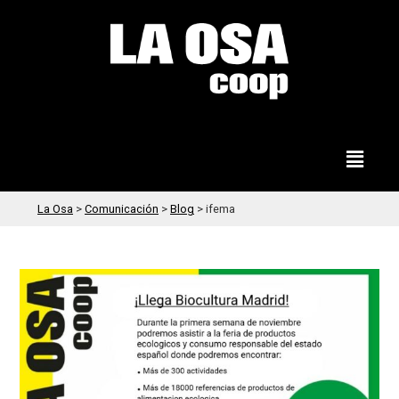
La Osa
>
Comunicación
>
Blog
>
ifema