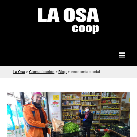
La Osa
>
Comunicación
>
Blog
>
economia social