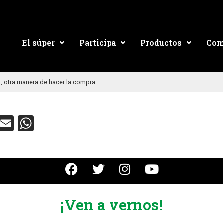
El súper
Participa
Productos
Com
 otra manera de hacer la compra
ebook
Twitter
Email
WhatsApp
¡Ven a vernos!