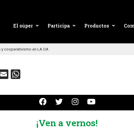
El súper
Participa
Productos
Com
y cooperativismo en LA OA
ebook
Twitter
Email
WhatsApp
¡Ven a vernos!