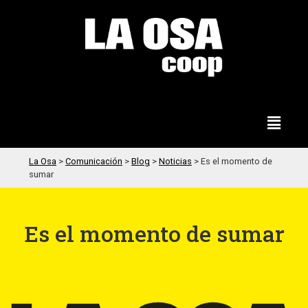
La Osa
>
Comunicación
>
Blog
>
Noticias
>
Es el momento de
sumar
Es el momento de sumar