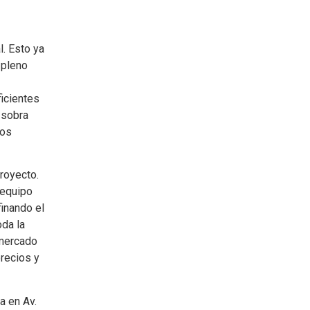
l. Esto ya
 pleno
ficientes
 sobra
los
proyecto.
 equipo
inando el
oda la
rmercado
recios y
a en Av.