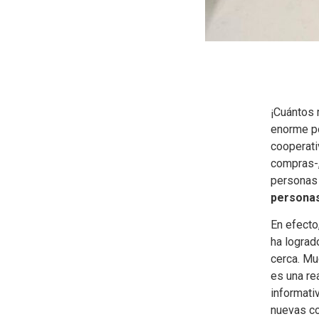
¡Cuántos 
enorme por
cooperati
compras-,
personas 
personas
En efecto
ha lograd
cerca. Mu
es una re
informati
nuevas co