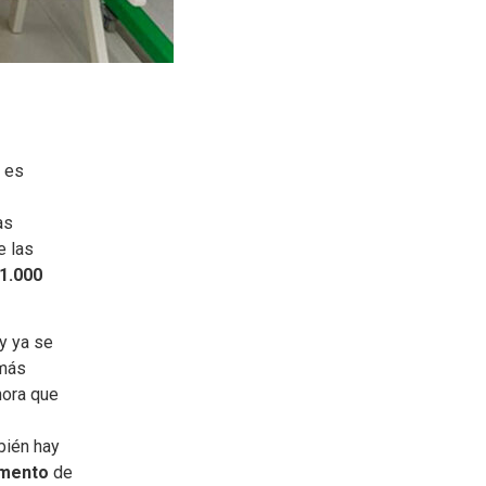
o es
as
e las
1.000
 y ya se
 más
hora que
bién hay
omento
de