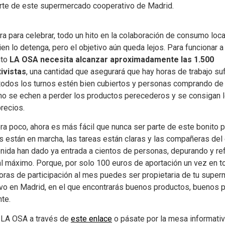
rte de este supermercado cooperativo de Madrid.
fra para celebrar, todo un hito en la colaboración de consumo loca
ien lo detenga, pero el objetivo aún queda lejos. Para funcionar a
nto
LA OSA necesita alcanzar aproximadamente las 1.500
ivistas
, una cantidad que asegurará que hay horas de trabajo su
todos los turnos estén bien cubiertos y personas comprando de
no se echen a perder los productos perecederos y se consigan 
recios.
era poco, ahora es más fácil que nunca ser parte de este bonito 
s están en marcha, las tareas están claras y las compañeras del
nida han dado ya entrada a cientos de personas, depurando y ref
l máximo. Porque, por solo 100 euros de aportación un vez en t
horas de participación al mes puedes ser propietaria de tu supe
vo en Madrid, en el que encontrarás buenos productos, buenos p
te.
 LA OSA a través de
este enlace
o pásate por la mesa informativ