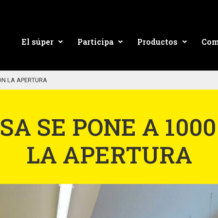
El súper
Participa
Productos
Com
CON LA APERTURA
SA SE PONE A 100
LA APERTURA