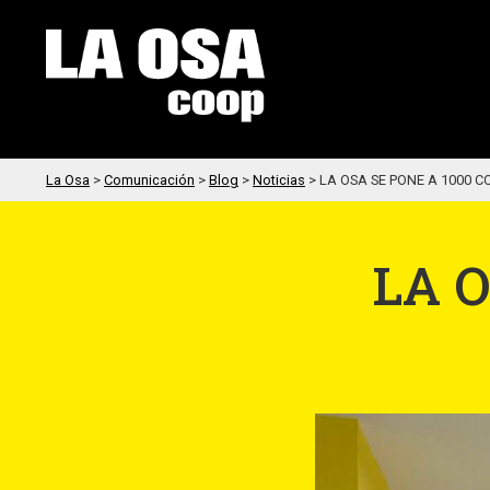
La Osa
>
Comunicación
>
Blog
>
Noticias
>
LA OSA SE PONE A 1000 
LA O