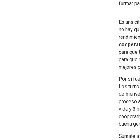
formar pa
Es una ci
no hay qu
rendimie
cooperat
para que 
para que 
mejores p
Por si fu
Los turno
de bienve
proceso a
vida y 3 
cooperati
buena gen
Súmate a