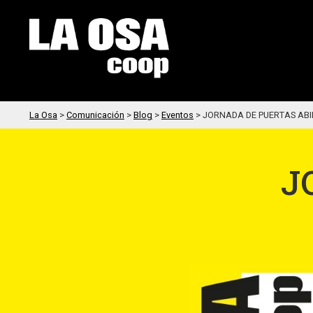
La Osa
>
Comunicación
>
Blog
>
Eventos
>
JORNADA DE PUERTAS ABI
J