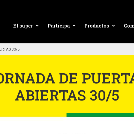
El súper
Participa
Productos
Com
ERTAS 30/5
ORNADA DE PUERT
ABIERTAS 30/5