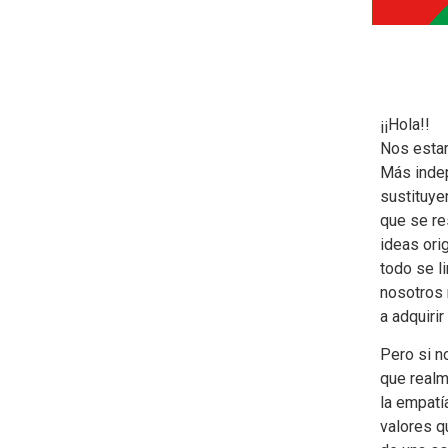
¡¡Hola!!
Nos esta
Más inde
sustituye
que se re
ideas ori
todo se l
nosotros
a adquiri
Pero si n
que realm
la empatí
valores 