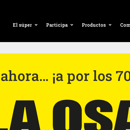
El súper
Participa
Productos
Com
ahora… ¡a por los 7