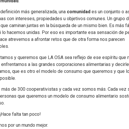
omunidad
.
definición más generalizada, una
comunidad
es un conjunto o a
as con intereses, propiedades u objetivos comunes. Un grupo 
que caminan juntas en la búsqueda de un mismo bien. Es más fá
i lo hacemos unidas. Por eso es importante esa sensación de p
ace atrevernos a afrontar retos que de otra forma nos parecen
bles.
stamos y queremos que LA OSA sea reflejo de ese espíritu que n
a enfrentarnos a las grandes corporaciones alimentarias y decirl
tamos, que es otro el modelo de consumo que queremos y que l
posible.
 más de 300 cooperativistas y cada vez somos más. Cada vez
personas que queremos un modelo de consumo alimentario soste
so.
¡Hace falta tan poco!
os por un mundo mejor.