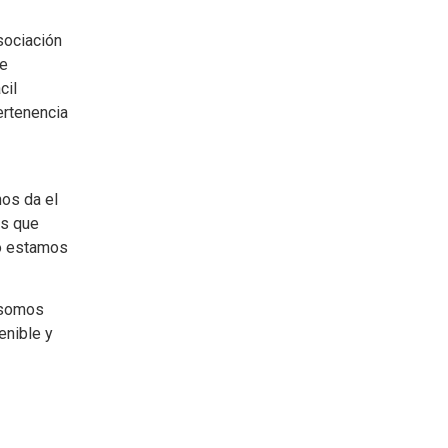
sociación
de
cil
ertenencia
os da el
es que
o estamos
 somos
nible y