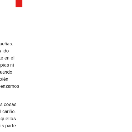
ueñas.
 ido
te en el
pias ni
cuando
bién
omenzamos
as cosas
 cariño,
aquellos
os parte