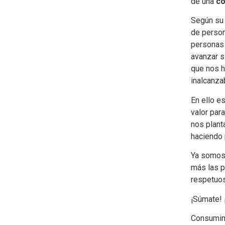
de una
c
Según su 
de person
personas 
avanzar s
que nos h
inalcanza
En ello e
valor par
nos plan
haciendo 
Ya somos
más las 
respetuo
¡Súmate! 
Consumim