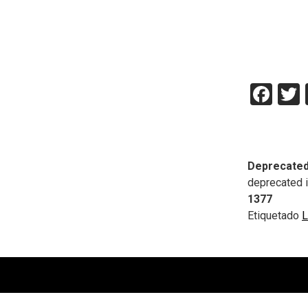
Fac
Deprecate
deprecated 
1377
Etiquetado
L