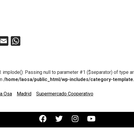
ebook
Twitter
Email
WhatsApp
d
: implode(): Passing null to parameter #1 ($separator) of type ar
in
/home/laosa/public_html/wp-includes/category-template
a Osa
Madrid
Supermercado Cooperativo