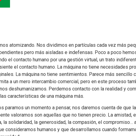
mos atomizando. Nos dividimos en partículas cada vez más peq
pendientes pero más aisladas e indefensas. Poco a poco hemos
ndo el contacto humano por una gestión virtual, un trato indiferen
siente el contacto humano. La máquina no tiene necesidades pro
ginales. La máquina no tiene sentimientos. Parece más sencillo 
imita a un mero intercambio comercial, pero en este proceso tam
 nos deshumanizamos. Perdemos contacto con la realidad y c
r las características de una máquina más.
os paramos un momento a pensar, nos daremos cuenta de que l
ente valoramos son aquellas que no tienen precio. La amistad, el
a, la solidaridad, la generosidad, la compasión, el compromiso… 
que consideramos humanos y que desarrollamos cuando formam