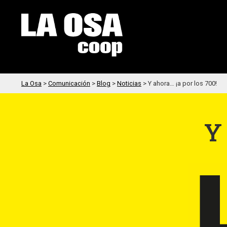
La Osa
>
Comunicación
>
Blog
>
Noticias
>
Y ahora… ¡a por los 700!
Y 