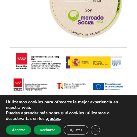
Utilizamos cookies para ofrecerte la mejor experiencia en
Aviso Legal
Política de Privacidad
nuestra web.
Puedes aprender más sobre qué cookies utilizamos o
desactivarlas en los
ajustes
.
Política de Cookies
Cerrar el banner de 
Aceptar
Rechazar
Ajustes
Desarrollado por