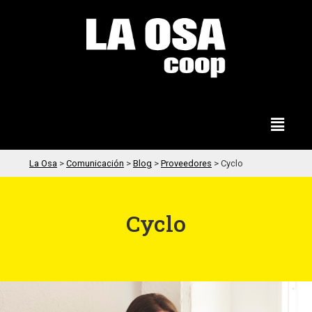
La Osa
>
Comunicación
>
Blog
>
Proveedores
>
Cyclo
Cyclo