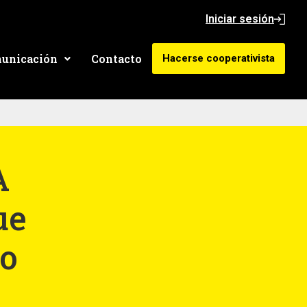
Iniciar sesión
unicación
Contacto
Hacerse cooperativista
A
ue
o