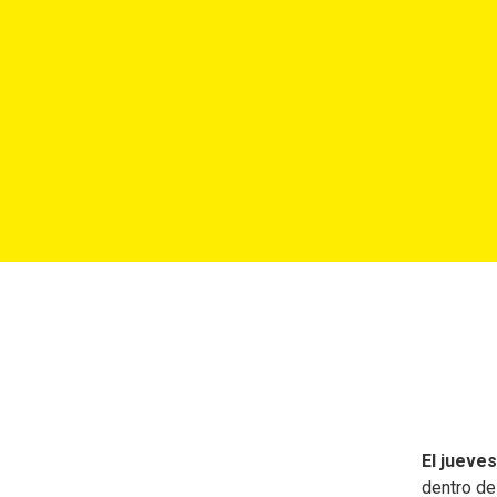
El jueve
dentro d