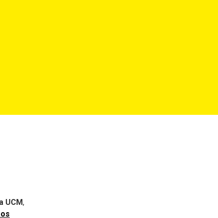
 la UCM
,
mos