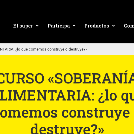
El súper
Participa
Productos
Com
TARIA: ¿lo que comemos construye o destruye?»
CURSO «SOBERANÍ
LIMENTARIA: ¿lo q
comemos construye 
destruye?»