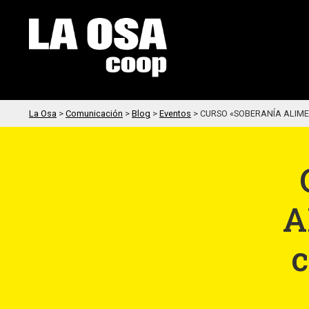
La Osa
>
Comunicación
>
Blog
>
Eventos
>
CURSO «SOBERANÍA ALIMEN
A