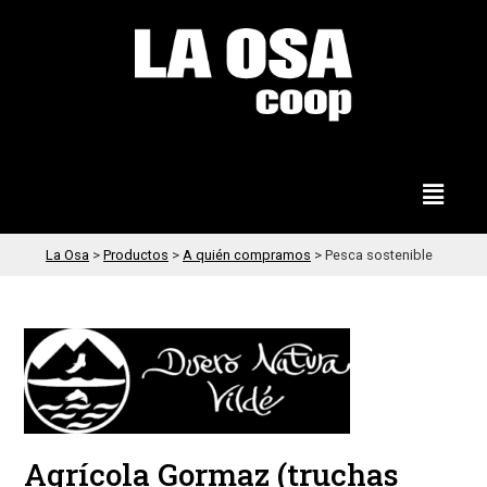
La Osa
>
Productos
>
A quién compramos
>
Pesca sostenible
Agrícola Gormaz (truchas