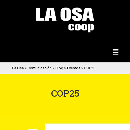
La Osa
>
Comunicación
>
Blog
>
Eventos
>
COP25
COP25