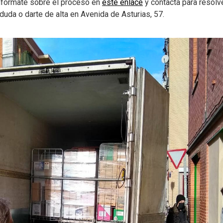
nfórmate sobre el proceso en
este enlace
y contacta para resolv
 duda o darte de alta en Avenida de Asturias, 57.