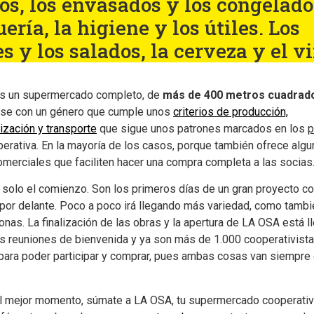
os, los envasados y los congelado
ería, la higiene y los útiles. Los
s y los salados, la cerveza y el vi
s un supermercado completo, de
más de 400 metros cuadrad
rse con un género que cumple unos
criterios de producción,
ización y transporte
que sigue unos patrones marcados en los
p
perativa. En la mayoría de los casos, porque también ofrece alg
merciales que faciliten hacer una compra completa a las socias
 solo el comienzo. Son los primeros días de un gran proyecto co
 por delante. Poco a poco irá llegando más variedad, como tamb
nas. La finalización de las obras y la apertura de LA OSA está l
as reuniones de bienvenida y ya son más de 1.000 cooperativist
 para poder participar y comprar, pues ambas cosas van siempre 
l mejor momento, súmate a LA OSA, tu supermercado cooperati