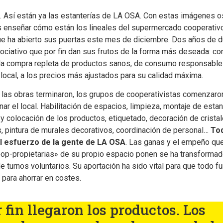
a. Así están ya las estanterías de LA OSA. Con estas imágenes o
enseñar cómo están los lineales del supermercado cooperativ
e ha abierto sus puertas este mes de diciembre. Dos años de d
sociativo que por fin dan sus frutos de la forma más deseada: co
la compra repleta de productos sanos, de consumo responsable
local, a los precios más ajustados para su calidad máxima.
 las obras terminaron, los grupos de cooperativistas comenzaro
nar el local. Habilitación de espacios, limpieza, montaje de estan
y colocación de los productos, etiquetado, decoración de cristal
, pintura de murales decorativos, coordinación de personal…
To
el esfuerzo de la gente de LA OSA
. Las ganas y el empeño qu
op-propietarias» de su propio espacio ponen se ha transformad
de turnos voluntarios. Su aportación ha sido vital para que todo f
 para ahorrar en costes.
 fin llegaron los productos. Los