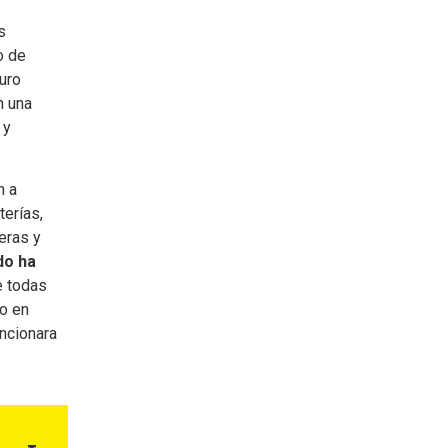
s
o de
uro
n una
 y
n a
terías,
eras y
do ha
e todas
o en
uncionara