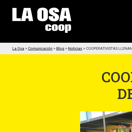
La Osa
>
Comunicación
>
Blog
>
Noticias
>
COOPERATIVISTAS LLENAN
COO
D