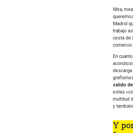
Mira, mir
queremos 
Madrid qu
trabajo a
cesta de 
comercio 
En cuanto
acondicio
descarga 
grafismos
salido d
estas «co
multitud 
y también
Y por