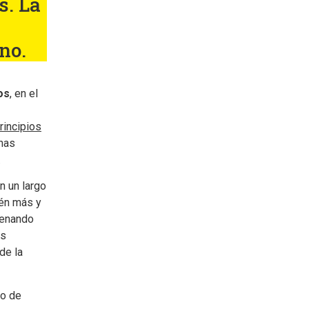
s. La
no.
os
, en el
rincipios
unas
.
n un largo
ién más y
lenando
as
de la
vo de