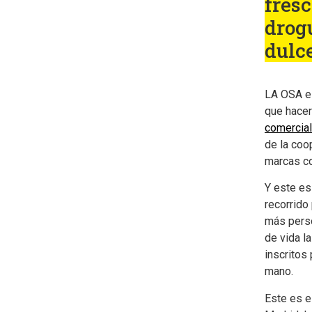
fresc
drogu
dulce
LA OSA e
que hace
comercial
de la coo
marcas co
Y este es
recorrido
más perso
de vida l
inscritos
mano.
Este es e