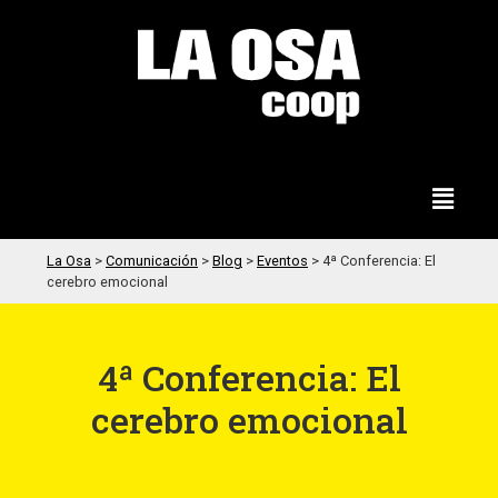
La Osa
>
Comunicación
>
Blog
>
Eventos
>
4ª Conferencia: El
cerebro emocional
4ª Conferencia: El
cerebro emocional