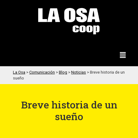
La Osa
>
Comunicación
>
Blog
>
Noticias
>
Breve historia de un
sueño
Breve historia de un
sueño