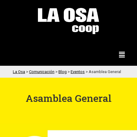
La Osa
>
Comunicación
>
Blog
>
Eventos
>
Asamblea General
Asamblea General